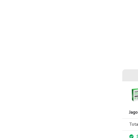
Jago
Tota
S