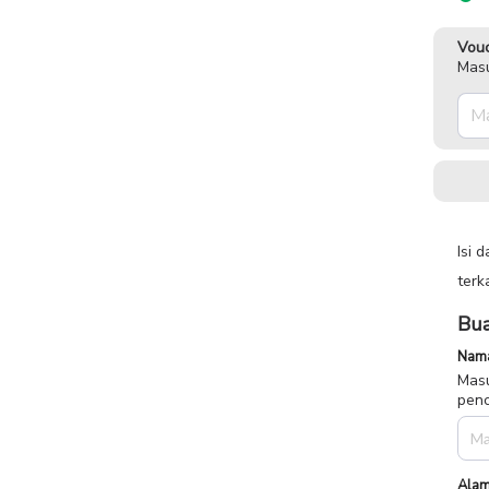
Vouc
Masu
Isi 
terk
Bua
Nama
Masu
penc
Alam