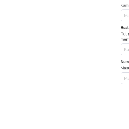
Kami
Buat
Tuli
meny
Nom
Masu
Jago Rawat
Pembeli - Personal
Pil